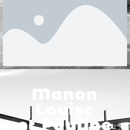
Manon
Louise
et Pauline