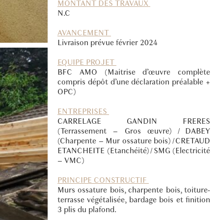
MONTANT DES TRAVAUX
N.C
AVANCEMENT
Livraison prévue février 2024
EQUIPE PROJET
BFC AMO (Maitrise d’œuvre complète
compris dépôt d’une déclaration préalable +
OPC)
ENTREPRISES
CARRELAGE GANDIN FRERES
(Terrassement – Gros œuvre) / DABEY
(Charpente – Mur ossature bois) / CRETAUD
ETANCHEITE (Etanchéité) / SMG (Electricité
– VMC)
PRINCIPE CONSTRUCTIF
Murs ossature bois, charpente bois, toiture-
terrasse végétalisée, bardage bois et finition
3 plis du plafond.